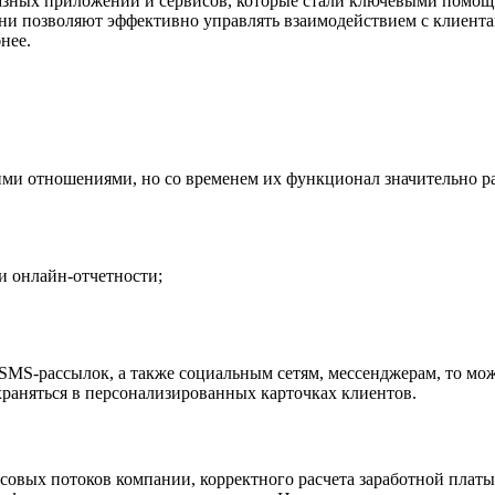
разных приложений и сервисов, которые стали ключевыми помо
ни позволяют эффективно управлять взаимодействием с клиентам
нее.
ми отношениями, но со временем их функционал значительно рас
и онлайн-отчетности;
 SMS-рассылок, а также социальным сетям, мессенджерам, то мо
храняться в персонализированных карточках клиентов.
овых потоков компании, корректного расчета заработной плат