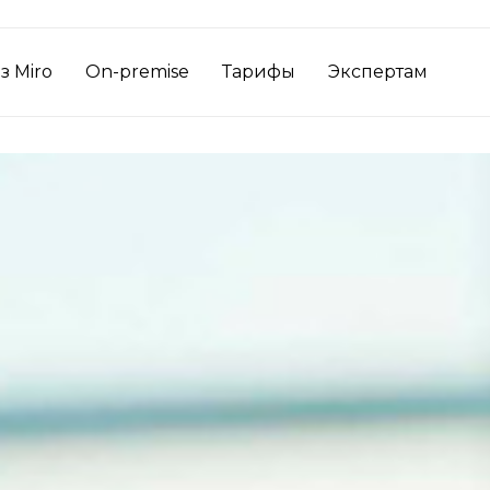
з Miro
On-premise
Тарифы
Экспертам
ы для бизнеса на удаленке