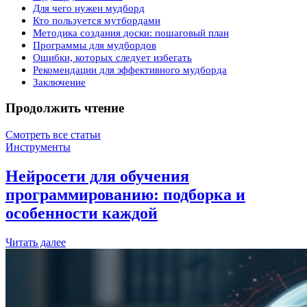
Для чего нужен мудборд
Кто пользуется мутбордами
Методика создания доски: пошаговый план
Программы для мудбордов
Ошибки, которых следует избегать
Рекомендации для эффективного мудборда
Заключение
Продолжить чтение
Смотреть все статьи
Инструменты
Нейросети для обучения
программированию: подборка и
особенности каждой
Читать далее