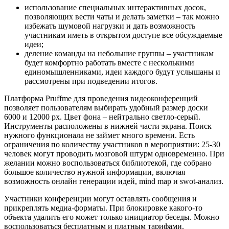
использование специальных интерактивных досок,
позволяющих вести чаты и делать заметки – так можно
избежать шумовой нагрузки и дать возможность
участникам иметь в открытом доступе все обсуждаемые
идеи;
деление команды на небольшие группы – участникам
будет комфортно работать вместе с несколькими
единомышленниками, идеи каждого будут услышаны и
рассмотрены при подведении итогов.
Платформа Pruffme для проведения видеоконференций
позволяет пользователям выбирать удобный размер доски
6000 и 12000 px. Цвет фона – нейтрально светло-серый.
Инструменты расположены в нижней части экрана. Поиск
нужного функционала не займет много времени. Есть
ограничения по количеству участников в мероприятии: 25-30
человек могут проводить мозговой штурм одновременно. При
желании можно воспользоваться библиотекой, где собрано
большое количество нужной информации, включая
возможность онлайн генерации идей, mind map и swot-анализ.
Участники конференции могут оставлять сообщения и
прикреплять медиа-форматы. При блокировке какого-то
объекта удалить его может только инициатор беседы. Можно
воспользоваться бесплатным и платным тарифами.