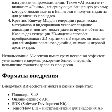
настраивания промокампании. Также «AI-ассистент»
включает «Лайны», генерирующие баннерную рекламу,
которую можно залить в Bannerbear и получить адапты
для различных площадок.
Креатив. Runway ML для генерации графических
материалов и видеороликов ускоряет создание
анимации и монтаж, может удалять шумы и объекты.
Kaedim для генерации 3D-моделей способен
преобразовывать 2D-картинки в 3-мерные, оптимален
для геймифицированного дизайна, визуала и игровой
архитектуры.
Использование AI-агентов имеет сразу несколько эффектов:
уменьшение издержек, ускорение бизнес-операций,
повышение точности деловых процессов.
Форматы внедрения
Внедряться ИИ-ассистент может в разных форматах:
Площадка SaaS.
Онлайн-сервис с API.
SDK (Software Development Kit).
TensorFlow Lite – инструментарий для внедрения AI-