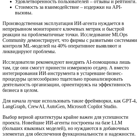
Удовлетворенность пользователей – отзывы и рейтинги.
Стоимость за взаимодействие – издержки на API-
вызовы.
Производственная эксплуатация ИИ-агента нуждается в
непрерывном мониторинге ключевых метрик и быстрой
реакции на проблематичные точки. Исследование MLOps
Community демонстрирует, что фирмы с развитыми системами
контроля ML-моделей на 40% оперативнее выявляют и
ликвидируют проблемы.
Исследователи рекомендуют внедрять AI-помощника лишь
там, где они смогут принести измеримую отдачу. А вместо
интегрирования ИИ-инструмента в устаревшие бизнес-
процедуры целесообразно тщательно проанализировать
деятельность организации, ориентируясь на эффективность
бизнеса в целом.
Для начала лучше использовать такие фреймворки, как GPT-4,
LangGraph, CrewAI, AutoGen, Microsoft Copilot Studio.
Выбор верной архитектуры крайне важен для успешности
проекта. Новейшие ИИ-агенты построены на базе LLM
(больших языковых моделей), но нуждаются в добавочных
элементах для обеспечения функциональности и надежности.