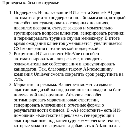
Приведем кейсы по отделам:
Поддержка. Использование ИИ-агента Zendesk AI для
автоматизации техподдержки онлайн-магазина, который
способен консультировать о товарных позициях,
правилах возврата, статусе заказов и моментально
группировать вопросы клиентов, генерировать реплики
и перенаправлять трудные случаи менеджеру. В итоге
время ожидания клиентов уменьшается, увеличивается
CSI-кооперация с технической поддержкой.
Рекрутинг. ИИ-ассистент HireVue способен
автоматизировать анализ резюме, проводить
ознакомительные собеседования и консультировать
кандидатов. Так, благодаря такому AI-помощнику
компания Unilever смогла сократить срок рекрутинга на
75%.
Маркетинг и реклама. Bannerbear может создавать
адаптивные дизайны под различные площадки на базе
получаемой информации. Adzooma способен
оптимизировать маркетинговые стратегии,
генерировать ключевики и отчетные формы о
результативности бизнеса. В «AI-ассистенте» есть ИИ-
помощник «Контекстная реклама», генерирующий
адаптированные под клиентуру коммерческие тексты,
которые можно выгружать и добавлять в Adzooma для