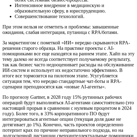
Интенсивное внедрение в медицинскую и
образовательную сферу, в юриспруденцию.
Совершенствование технологий.
При этом нельзя не отметить и проблемы: завышенные
ожидания, слабая интеграция, путаница с RPA/ботами.
За маркетингом с пометкой «ИИ» нередко скрываются RPA-
решения старого образца. На практике проекты с AI-
помощниками все еще находятся на раннем этапе. Хайп на эту
тему далеко не всегда соответствует получаемому результату,
так как бизнес часто недооценивает расходы на обслуживание
ИИ-систем и использует их недостаточно эффективно. В
итоге все тормозится на пилотном этапе. Усугубляется
ситуация тем, что нередко стандартные чат-боты и RPA-
сценарии преподносятся как «новые AI-агенты».
По прогнозу Gartner, в 2028 году 15% рутинных рабочих
операций будут выполняться AI-агентами самостоятельно (это
настоящий прорыв в сравнении с нулевым процентом в 2024
году). Более того, в 33% корпоративного ПО будут
интегрироваться агентные опции (текущая доля даже не
дотягивает до 1%). Конечно, часть проектов определенно
потерпит крах по причине неправильного подхода, но на
долгосрочной дистанции сверхинтеллектуальные помощники