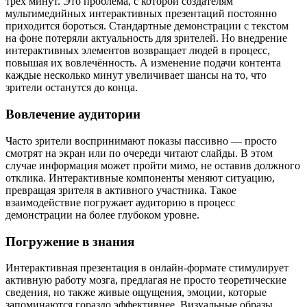
трёх минут. Это проблема, с которой создателям
мультимедийных интерактивных презентаций постоянно
приходится бороться. Стандартные демонстрации с текстом
на фоне потеряли актуальность для зрителей. Но внедрение
интерактивных элементов возвращает людей в процесс,
повышая их вовлечённость. А изменение подачи контента
каждые несколько минут увеличивает шансы на то, что
зрители останутся до конца.
Вовлечение аудитории
Часто зрители воспринимают показы пассивно — просто
смотрят на экран или по очереди читают слайды. В этом
случае информация может пройти мимо, не оставив должного
отклика. Интерактивные компоненты меняют ситуацию,
превращая зрителя в активного участника. Такое
взаимодействие погружает аудиторию в процесс
демонстрации на более глубоком уровне.
Погружение в знания
Интерактивная презентация в онлайн-формате стимулирует
активную работу мозга, предлагая не просто теоретические
сведения, но также живые ощущения, эмоции, которые
запоминаются гораздо эффективнее. Визуальные образы