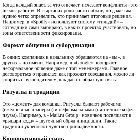
Когда каждый знает, за что отвечает, исчезают конфликты «это
не моя работа». В стартапах роли часто гибкие, но даже там
нужно четко определить, кто принимает итоговые решения.
Например, в «Spotify» используют систему «гильдий» –
сотрудники сами выбирают, в каких проектах участвовать, но
зоны ответственности фиксированы.
Формат общения и субординация
В одних компаниях к начальнику обращаются на «вы», в
других – по имени. Например, в «Google» поощряют
неформальное общение даже с топ-менеджерами. Главное –
договориться о правилах: как проходят совещания, можно ли
спорить с руководителем, как давать обратную связь.
Ритуалы и традиции
Это «цемент» для команды. Ритуалы бывают рабочими
(ежедневные планерки) и неформальными (пятничные кофе-
паузы). Например, в «Mail.ru Group» новичков посвящают в
«рыцари кода» – шуточный обряд инициации. Такие
традиции укрепляют чувство принадлежности.
Корпоративный стиль