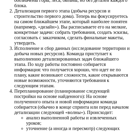
обозначены горы, леса, океаны, но без деталей каждого
блока.
Детализация первого этапа (добыча ресурсов и
строительство первого дома). Теперь вы фокусируетесь
на самом ближайшем этапе, который наиболее понятен
(например, «дизайн»). Вы расписываете его на мелкие,
конкретные задачи: собрать требования, создать эскизы,
согласовать с заказчиком, сделать финальные макеты,
утвердить.
Исполнение и сбор данных (исследование территории и
добыча новых ресурсов). Команда приступает к
выполнению детализированных задач ближайшего
этапа. По ходу работы постоянно собирается
информация: что получается хорошо, что идет не по
плану, какие возникают сложности, какие открываются
новые возможности, уточняются требования к
следующим этапам.
Перепланирование (планирование следующей
постройки на основе найденного): На основе
полученного опыта и новой информации команда
собирается (обычно в конце спринта или перед началом
детализации следующей «волны»). Происходит:
анализ выполненной работы и извлеченных
уроков;
уточнение (а иногда и пересмотр) следующих