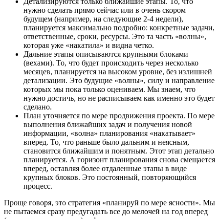
Детализируются только ближайшие этапы. То, что
нужно сделать прямо сейчас или в очень скором
будущем (например, на следующие 2-4 недели),
планируется максимально подробно: конкретные задачи,
ответственные, сроки, ресурсы. Это та часть «волны»,
которая уже «накатила» и видна четко.
Дальние этапы описываются крупными блоками
(вехами). То, что будет происходить через несколько
месяцев, планируется на высоком уровне, без излишней
детализации. Это будущие «волны», силу и направление
которых мы пока только оцениваем. Мы знаем, что
нужно достичь, но не расписываем как именно это будет
сделано.
План уточняется по мере продвижения проекта. По мере
выполнения ближайших задач и получения новой
информации, «волна» планирования «накатывает»
вперед. То, что раньше было дальним и неясным,
становится ближайшим и понятным. Этот этап детально
планируется. А горизонт планирования снова смещается
вперед, оставляя более отдаленные этапы в виде
крупных блоков. Это постоянный, повторяющийся
процесс.
Проще говоря, это стратегия «планируй по мере ясности». Мы
не пытаемся сразу предугадать все до мелочей на год вперед