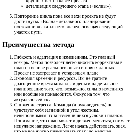
крупных вех на карте проекта.
детализация следующего этапа («волны»).
Повторение цикла пока все вехи проекта не будут
достигнуты. «Волна» детального планирования
постоянно «накатывает» вперед, освещая следующий
участок пути.
Преимущества метода
Гибкость и адаптация к изменениям. Это главный
козырь. Метод позволяет легко вносить коррективы в
план на основе реального опыта и новых данных.
Проект не застревает в устаревшем плане.
Экономия времени и ресурсов. Вы не тратите
драгоценное время команды и деньги на детальное
планирование того, что, возможно, сильно изменится
или вообще не понадобится. Фокус на том, что
актуально сейчас.
Снижение стресса. Команда (и руководитель) не
чувствует себя загнанной в угол жестким,
невыполнимым из-за изменившихся условий планом.
Понимание, что план может и должен меняться, снимает
ненужное напряжение. Легче начать действовать, зная,
что не все нужно планировать сразу до мелочей.