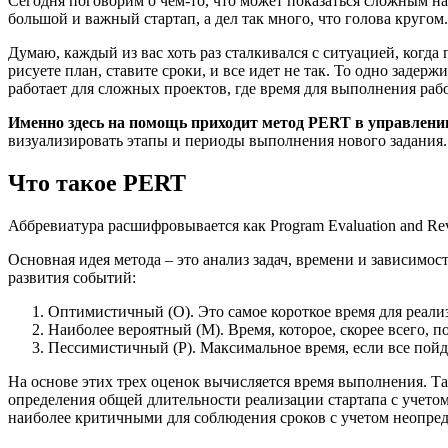
Сегодня поговорим о чем-то, что может показаться сложным на
большой и важный стартап, а дел так много, что голова кругом
Думаю, каждый из вас хоть раз сталкивался с ситуацией, когда
рисуете план, ставите сроки, и все идет не так. То одно задерж
работает для сложных проектов, где время для выполнения рабо
Именно здесь на помощь приходит метод PERT в управлени
визуализировать этапы и периоды выполнения нового задания.
Что такое PERT
Аббревиатура расшифровывается как Program Evaluation and Re
Основная идея метода – это анализ задач, времени и зависимос
развития событий:
Оптимистичный (O). Это самое короткое время для реализ
Наиболее вероятный (M). Время, которое, скорее всего, по
Пессимистичный (P). Максимальное время, если все пойде
На основе этих трех оценок вычисляется время выполнения. Та
определения общей длительности реализации стартапа с учетом
наиболее критичными для соблюдения сроков с учетом неопре