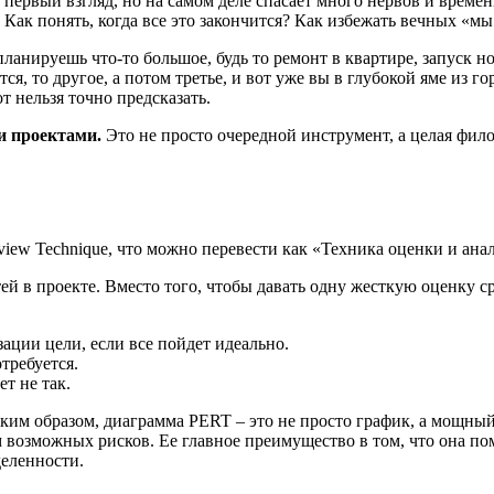
 первый взгляд, но на самом деле спасает много нервов и време
. Как понять, когда все это закончится? Как избежать вечных «
 планируешь что-то большое, будь то ремонт в квартире, запуск
ится, то другое, а потом третье, и вот уже вы в глубокой яме из
т нельзя точно предсказать.
и проектами.
Это не просто очередной инструмент, а целая фило
view Technique, что можно перевести как «Техника оценки и ана
тей в проекте. Вместо того, чтобы давать одну жесткую оценку с
ации цели, если все пойдет идеально.
требуется.
т не так.
ким образом, диаграмма PERT – это не просто график, а мощный
 возможных рисков. Ее главное преимущество в том, что она по
деленности.