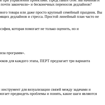
ни при управлении проектами. Представьте себе: вы начинаете
мы почти закончили» и бесконечных переносов дедлайнов?
 нового товара или даже просто крупный семейный праздник. Вы
 горящих дедлайнов и стресса. Простой линейный план часто не
софия, которая помогает не только оценить, но и
лиза программ».
роков для каждого этапа, ПЕРТ предлагает три варианта
 инструмент для визуализации связей между задачами и
могает предвидеть проблемы и понять, какие шаги являются