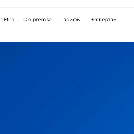
з Miro
On-premise
Тарифы
Экспертам