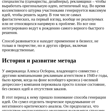
специалисты (сценаристы, дизайнеры), рекламщики – чтобы
выработать оригинальную идею, нетипичный ход. Во время
коллективного штурма участниками генерируется максимум
идей, чтобы решить задачу. В том числе самых
фантастических, на первый взгляд, вообще не реализуемых
или не относящихся напрямую к проблеме. Но все они
интегрировано ведут к рождению самого верного быстрого
решения.
Способ развивается и находит применение в бизнесе, не
только в творчестве, но и других сферах, включая
производственные.
История и развитие метода
У американца Алекса Осборна, владеющего совместно с
другими компаньонами рекламным агентством в 1940-е годы,
было время, когда на фоне всеобщего кризиса («великой
депрессии») компания переживала просто плохое состояние,
без свежих идей и отсутствия заказов.
В этот период к нему пришло понимание способа генерации
идей. Он сумел отделить творческое придумывание от
негативного критического анализа. Он предполагал, что
отсутствие нестандартного мышления вызывается страхами