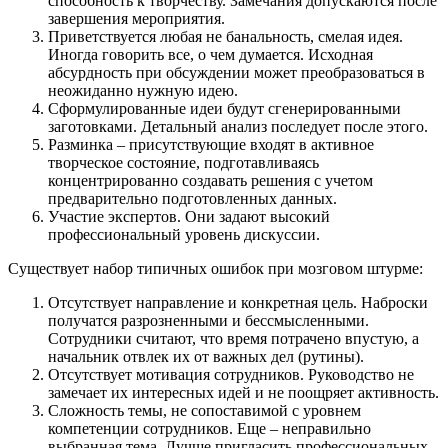
способность к творчеству. Замечания допускаются после
завершения мероприятия.
Приветствуется любая не банальность, смелая идея.
Иногда говорить все, о чем думается. Исходная
абсурдность при обсуждении может преобразоваться в
неожиданно нужную идею.
Сформулированные идеи будут сгенерированными
заготовками. Детальный анализ последует после этого.
Разминка – присутствующие входят в активное
творческое состояние, подготавливаясь
концентрированно создавать решения с учетом
предварительно подготовленных данных.
Участие экспертов. Они задают высокий
профессиональный уровень дискуссии.
Существует набор типичных ошибок при мозговом штурме:
Отсутствует направление и конкретная цель. Наброски
получатся разрозненными и бессмысленными.
Сотрудники считают, что время потрачено впустую, а
начальник отвлек их от важных дел (рутины).
Отсутствует мотивация сотрудников. Руководство не
замечает их интересных идей и не поощряет активность.
Сложность темы, не сопоставимой с уровнем
компетенции сотрудников. Еще – неправильно
выбранная тема. Лучше пригласить профессиональных