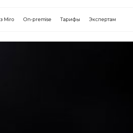
з Miro
On-premise
Тарифы
Экспертам
ется и для чего