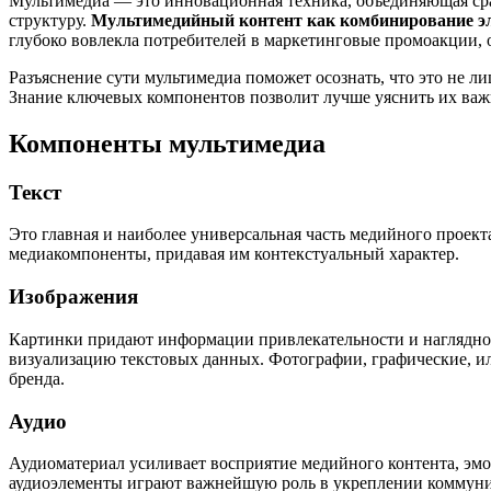
Мультимедиа — это инновационная техника, объединяющая сраз
структуру.
Мультимедийный контент как комбинирование э
глубоко вовлекла потребителей в маркетинговые промоакции, 
Разъяснение сути мультимедиа поможет осознать, что это не л
Знание ключевых компонентов позволит лучше уяснить их важ
Компоненты мультимедиа
Текст
Это главная и наиболее универсальная часть медийного проект
медиакомпоненты, придавая им контекстуальный характер.
Изображения
Картинки придают информации привлекательности и нагляднос
визуализацию текстовых данных. Фотографии, графические, 
бренда.
Аудио
Аудиоматериал усиливает восприятие медийного контента, эм
аудиоэлементы играют важнейшую роль в укреплении коммуни