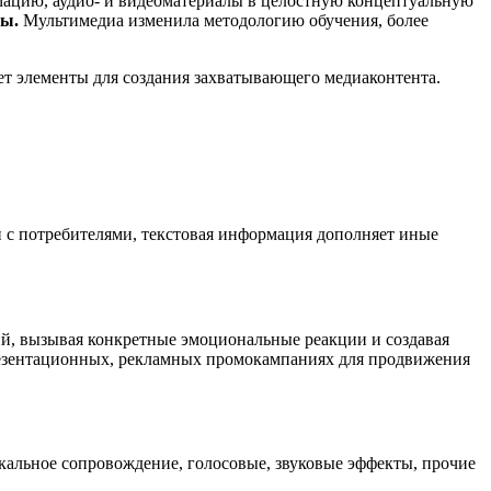
мацию, аудио- и видеоматериалы в целостную концептуальную
ты.
Мультимедиа изменила методологию обучения, более
яет элементы для создания захватывающего медиаконтента.
зи с потребителями, текстовая информация дополняет иные
й, вызывая конкретные эмоциональные реакции и создавая
резентационных, рекламных промокампаниях для продвижения
альное сопровождение, голосовые, звуковые эффекты, прочие