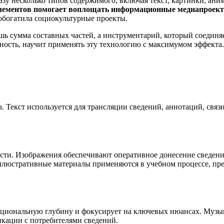
у несколько типов содержимого, включая текст, картинки, ани
лементов помогает воплощать информационные медиапроек
обогатила социокультурные проекты.
ишь сумма составных частей, а инструментарий, который соедин
ность, научит применять эту технологию с максимумом эффекта.
а. Текст используется для трансляции сведений, аннотаций, свя
ти. Изображения обеспечивают оперативное донесение сведени
иллюстративные материалы применяются в учебном процессе, п
оциональную глубину и фокусирует на ключевых нюансах. Музык
кации с потребителями сведений.