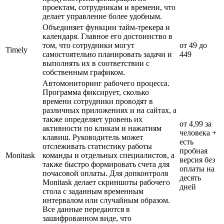
проектам, сотрудникам и времени, что
делает управление более удобным.
Объединяет функции тайм-трекера и
календаря. Главное его достоинство в
том, что сотрудники могут
от 49 до
Timely
самостоятельно планировать задачи и
449
выполнять их в соответствии с
собственным графиком.
Автомониторинг рабочего процесса.
Программа фиксирует, сколько
времени сотрудники проводят в
различных приложениях и на сайтах, а
также определяет уровень их
от 4,99 за
активности по кликам и нажатиям
человека +
клавиш. Руководитель может
есть
отслеживать статистику работы
пробная
Monitask
команды и отдельных специалистов, а
версия без
также быстро формировать счета для
оплаты на
почасовой оплаты. Для допконтроля
десять
Monitask делает скриншоты рабочего
дней
стола с заданным временным
интервалом или случайным образом.
Все данные передаются в
зашифрованном виде, что