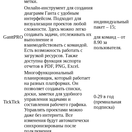
метки.
Онлайн-инструмент для создания
диаграмм Ганта с удобным
интерфейсом. Подходит для
индивидуальный
визуализации проектов любой
пакет – 15;
сложности. Здесь можно легко
создавать задачи, отслеживать их
GanttPRO
для команд – от
выполнение и
8.90 за
взаимодействовать с командой.
пользователя.
Есть возможность работать с
загрузкой ресурсов. Также
доступна функция экспорта
отчетов в PDF, PNG, Excel.
Многофункциональный
планировщик, который работает
на разных платформах. Он
позволяет создавать списки,
доски, заметки для удобного
0-29 в год
управления задачами и
TickTick
(премиальная
составления рабочего графика.
подписка)
Управлять проектами можно
даже без интернета. Все
изменения будут автоматически
синхронизированы после
подключения.