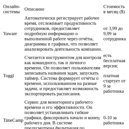
Онлайн-
Стоимость
Описание
системы
в месяц ($)
Автоматически регистрирует рабочее
время, отслеживает продуктивность
сотрудников, предоставляет
от 3,99 до
Yaware
подробную информацию о
9,99 за
выполненной работе через отчёты,
сотрудника
диаграммы и графики, что позволяет
анализировать деятельность компании.
есть
Считается инструментом для контроля
бесплатная
как командного, так и личного
версия;
времени. Он позволяет пользователям
записывать названия задач, запускать
Toggl
платная
таймер. Система формирует отчёты о
стартует от
времени, использованном на разные
9 за
задачи, и предоставляет возможность
работника
экспортировать расписания.
Сервис для мониторинга рабочего
времени и его эффективности. Он
позволяет устанавливать гибкие
графики, фиксировать начало и конец
0-10 за
TimeCamp
рабочего дня. В системе
работника
предусмотрена фильтрация по