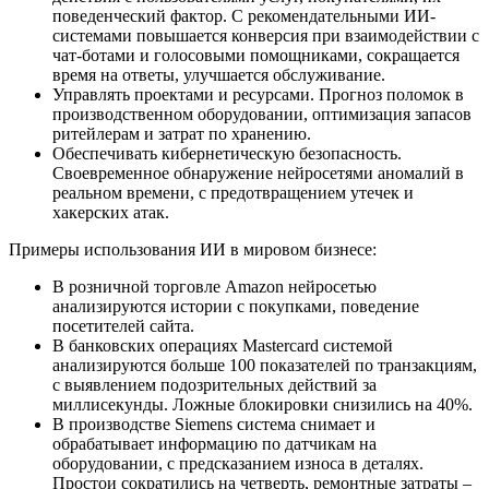
поведенческий фактор. С рекомендательными ИИ-
системами повышается конверсия при взаимодействии с
чат-ботами и голосовыми помощниками, сокращается
время на ответы, улучшается обслуживание.
Управлять проектами и ресурсами. Прогноз поломок в
производственном оборудовании, оптимизация запасов
ритейлерам и затрат по хранению.
Обеспечивать кибернетическую безопасность.
Своевременное обнаружение нейросетями аномалий в
реальном времени, с предотвращением утечек и
хакерских атак.
Примеры использования ИИ в мировом бизнесе:
В розничной торговле Amazon нейросетью
анализируются истории с покупками, поведение
посетителей сайта.
В банковских операциях Mastercard системой
анализируются больше 100 показателей по транзакциям,
с выявлением подозрительных действий за
миллисекунды. Ложные блокировки снизились на 40%.
В производстве Siemens система снимает и
обрабатывает информацию по датчикам на
оборудовании, с предсказанием износа в деталях.
Простои сократились на четверть, ремонтные затраты –