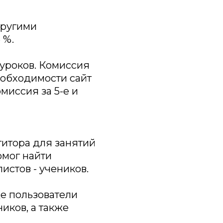
другими
 %.
 уроков. Комиссия
еобходимости сайт
миссия за 5-е и
титора для занятий
омог найти
истов - учеников.
де пользователи
иков, а также