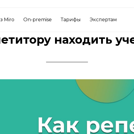
з Miro
On-premise
Тарифы
Экспертам
петитору находить уч