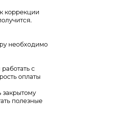
ок коррекции
получится.
ору необходимо
 работать с
орость оплаты
ь закрытому
тать полезные