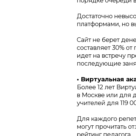
порядке очереди в
Достаточно невысо
платформами, но в
Сайт не берет ден
составляет 30% от
идет на встречу пр
последующие занят
• Виртуальная а
Более 12 лет Вирт
в Москве или для д
учителей для 119 0
Для каждого репет
могут прочитать о
рейтинг педагога.