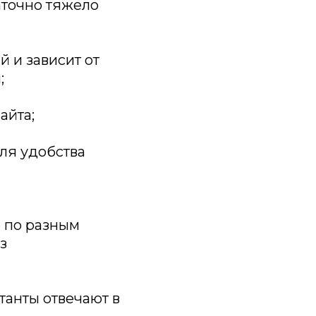
аточно тяжело
й и зависит от
;
айта;
ля удобства
е по разным
з
танты отвечают в