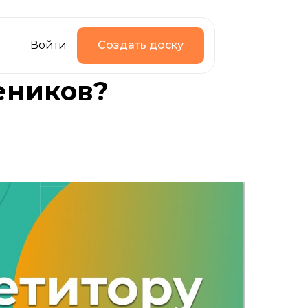
Войти
Создать доску
еников?