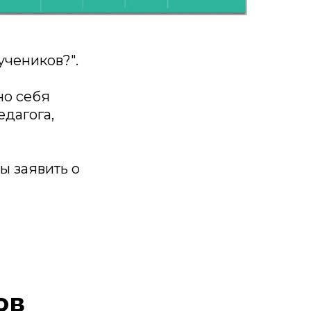
учеников?".
но себя
едагога,
ы заявить о
ов