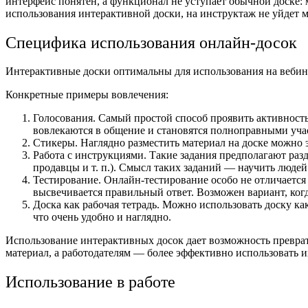
интерфейс понятен, а функционал не уступает обычной доске: 
использования интерактивной доски, на инструктаж не уйдет 
Специфика использования онлайн-досок
Интерактивные доски оптимальны для использования на вебинара
Конкретные примеры вовлечения:
Голосования. Самый простой способ проявить активность 
вовлекаются в общение и становятся полноправными учас
Стикеры. Наглядно разместить материал на доске можно 
Работа с инструкциями. Такие задания предполагают ра
продавцы и т. п.). Смысл таких заданий — научить людей 
Тестирование. Онлайн-тестирование особо не отличается 
высвечивается правильный ответ. Возможен вариант, когд
Доска как рабочая тетрадь. Можно использовать доску ка
что очень удобно и наглядно.
Использование интерактивных досок дает возможность превра
материал, а работодателям — более эффективно использовать 
Использование в работе