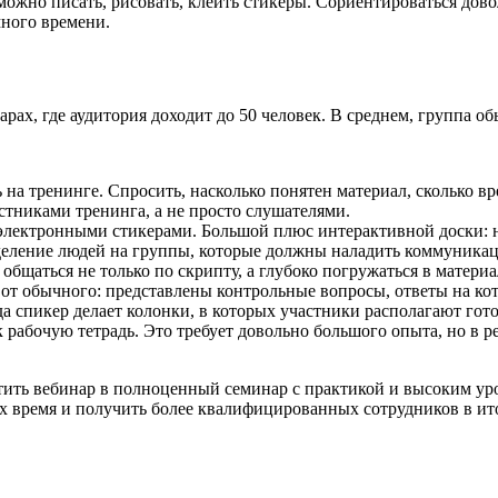
можно писать, рисовать, клеить стикеры. Сориентироваться дово
много времени.
х, где аудитория доходит до 50 человек. В среднем, группа обы
на тренинге. Спросить, насколько понятен материал, сколько вр
тниками тренинга, а не просто слушателями.
электронными стикерами. Большой плюс интерактивной доски: на
зделение людей на группы, которые должны наладить коммуника
общаться не только по скрипту, а глубоко погружаться в материа
от обычного: представлены контрольные вопросы, ответы на кот
а спикер делает колонки, в которых участники располагают гот
к рабочую тетрадь. Это требует довольно большого опыта, но в р
тить вебинар в полноценный семинар с практикой и высоким ур
их время и получить более квалифицированных сотрудников в ит