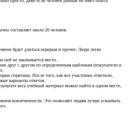
льно просто, даже если человек раньше не имел опыта
чно составляет около 20 человек.
емени будет длиться перерыв и прочее. Люди легко
 ней не закачивается место.
цию друг с другом по определенным шаблонам (покупатели и
л.
орые спрятаны. После того, как все участники ответили,
овые варианты ответов.
езультате весь учебный материал можно найти в одном месте,
овнем вовлеченности. Это позволяет людям лучше усваивать
оге.