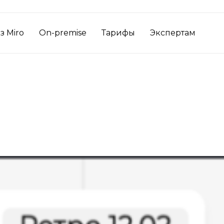
з Miro
On-premise
Тарифы
Экспертам
йн-досок в бизнесе